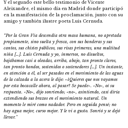
Y el segundo este bello testimonio de Vicente
Aleixandre, el mismo día en Madrid donde participó
en la manifestación de la proclamación, junto con su
amigo y también ilustre poeta Luis Cernuda.
“Por la Gran Vía descendía otra masa humana, no apretada
propiamente, sino suelta y fresca, con sus banderas y sus
cantos, sus chistes públicos, sus risas primeras, una multitud
niña […]. Luis Cernuda y yo, inmersos, no disueltos,
bajábamos casi a oleadas, arriba, abajo, tan pronto claros,
tan pronto hondos, sostenidos o sostenedores […]. Un instante,
en atención a él, al ser pasados en el movimiento de las aguas
de la calzada a la acera le dije: «¿Quieres que nos vayamos
por esta bocacalle ahora, al pasar? Se puede». «No», oí su
respuesta. «No», dijo sonriendo; «no», asintiendo, casi diría
extendiendo sus brazos en el movimiento natural. Un
momento le miré como nadador. Pero en seguida pensé; no
hay agua mejor, curso mejor. Y le vi a gusto. Sonrió y se dejó
llevar.
”