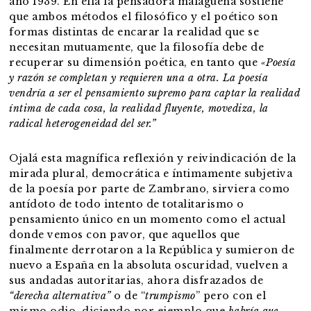
año 1939. En ella la pensadora malagueña sostiene
que ambos métodos el filosófico y el poético son
formas distintas de encarar la realidad que se
necesitan mutuamente, que la filosofía debe de
recuperar su dimensión poética, en tanto que
«Poesía
y razón se completan y requieren una a otra. La poesía
vendría a ser el pensamiento supremo para captar la realidad
íntima de cada cosa, la realidad fluyente, movediza, la
radical heterogeneidad del ser.”
Ojalá esta magnífica reflexión y reivindicación de la
mirada plural, democrática e íntimamente subjetiva
de la poesía por parte de Zambrano, sirviera como
antídoto de todo intento de totalitarismo o
pensamiento único en un momento como el actual
donde vemos con pavor, que aquellos que
finalmente derrotaron a la República y sumieron de
nuevo a España en la absoluta oscuridad, vuelven a
sus andadas autoritarias, ahora disfrazados de
“derecha alternativa”
o de “
trumpismo
” pero con el
mismo odio, diciendo por ejemplo que
habría que